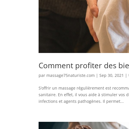
Comment profiter des bie
par
massage75naturiste.com
|
Sep 30, 2021
|
S’offrir un massage régulièrement est recomm
sanitaire. En effet, il vous aide à stimuler vo
infections et agents pathogènes. Il permet...